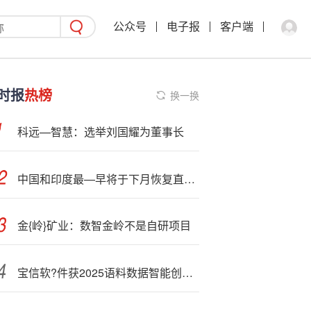
公众号
电子报
客户端
时报
热榜
换一换
科远—智慧：选举刘国耀为董事长
中国和印度最—早将于下月恢复直航？外交部回应
金{岭}矿业：数智金岭不是自研项目
宝信软?件获2025语料数据智能创意大赛一等奖