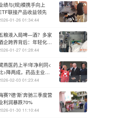
业绩与{规}模携手向上
ETF联接产品收益领先
2026-01-26 01:34:44
五粮液入局啤—酒？多家
酒企跨界背后：年轻化布
局新尝试
2026-01-27 01:28:44
鹭燕医药上半!年净利同<
比>降两成，药品主业毛
利率下滑，子公司因销售
2026-02-03 01:23:44
劣药被罚
梅赛?德‘斯’奔驰三季度营
业利润暴跌70%
2026-01-30 11:10:44