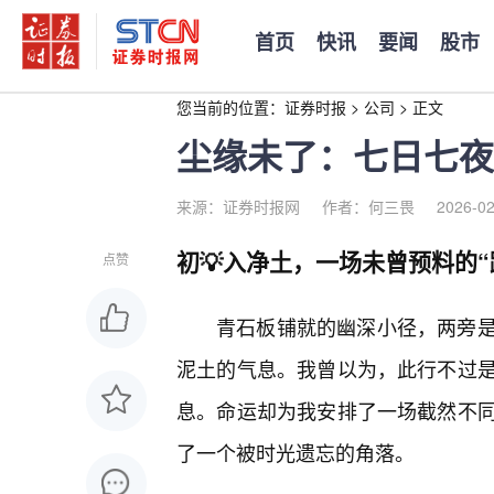
首页
快讯
要闻
股市
您当前的位置：
证券时报
>
公司
>
正文
尘缘未了：七日七夜
来源：证券时报网
作者：何三畏
2026-02
初💡入净土，一场未曾预料的“
点赞
青石板铺就的幽深小径，两旁
泥土的气息。我曾以为，此行不过
息。命运却为我安排了一场截然不
了一个被时光遗忘的角落。