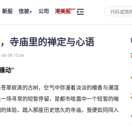
新股
信披+
公司
港美股
，寺庙里的禅定与心语
-08 08:15:44
躁动”
是苍翠欲滴的古树，空气中弥漫着淡淡的檀香与潮湿
是一场寻常的短暂停留，是都市喧嚣中一个短暂的喘
同的体验。踏入那座历史悠久的寺庙，我便如同闯入