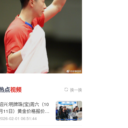
热点
视频
换一换
绍兴:明牌珠{宝}周六（10
月11日）黄金价格报价
1180元/克
2026-02-01 06:51:44