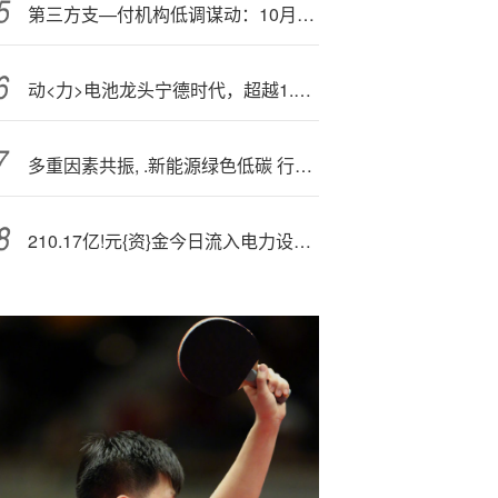
第三方支—付机构低调谋动：10月接入欧洲2.5亿主流消费客户
动<力>电池龙头宁德时代，超越1.8万亿贵州茅台
多重因素共振, .新能源绿色低碳 行稳致远
210.17亿!元{资}金今日流入电力设备股